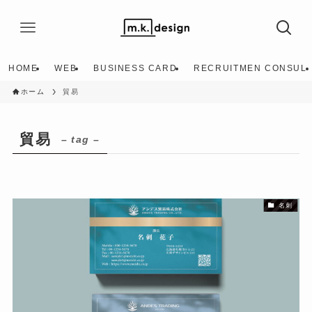
HOME
WEB
BUSINESS CARD
RECRUITMEN CONSUL
ホーム
貿易
貿易
– tag –
名刺